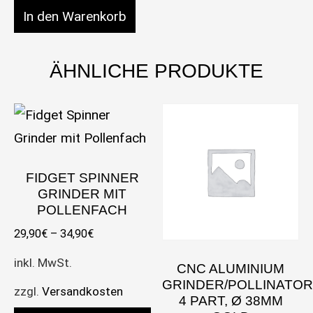
Grinder "Oktopus" 48mm 3tlg Menge
In den Warenkorb
ÄHNLICHE PRODUKTE
FIDGET SPINNER
GRINDER MIT
POLLENFACH
29,90
€
–
34,90
€
inkl. MwSt.
CNC ALUMINIUM
GRINDER/POLLINATO
zzgl.
Versandkosten
4 PART, Ø 38MM