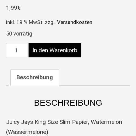
1,99
€
inkl. 19 % MwSt.
zzgl.
Versandkosten
50 vorrätig
Juicy Jays King Size Slim aromatisiertes Papier
In den Warenkorb
Beschreibung
BESCHREIBUNG
Juicy Jays King Size Slim Papier, Watermelon
(Wassermelone)