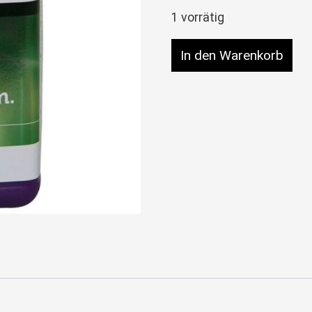
1 vorrätig
Plagron Alga Bloom 1 L
In den Warenkorb