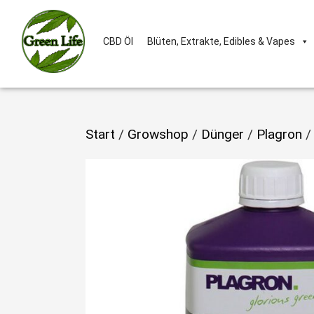
CBD Öl
Blüten, Extrakte, Edibles & Vapes
Start
/
Growshop
/
Dünger
/
Plagron
/