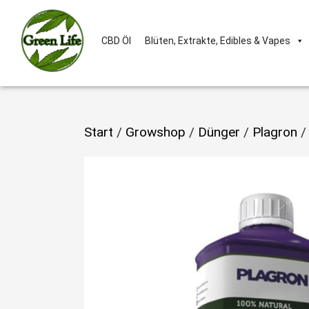
CBD Öl
Blüten, Extrakte, Edibles & Vapes
Start
/
Growshop
/
Dünger
/
Plagron
/