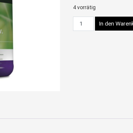
4 vorrätig
Plagron Alga Grow 500
In den Waren