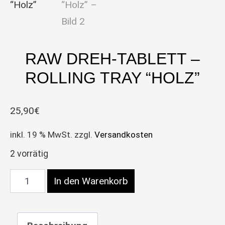
RAW DREH-TABLETT –
ROLLING TRAY “HOLZ”
25,90
€
inkl. 19 % MwSt.
zzgl.
Versandkosten
2 vorrätig
RAW Dreh-Tablett – Rolling Tray “Holz” Menge
In den Warenkorb