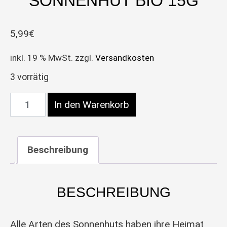
SONNENHUT BIO 15G
5,99
€
inkl. 19 % MwSt.
zzgl.
Versandkosten
3 vorrätig
Sonnenhut BIO 15g Menge
In den Warenkorb
Beschreibung
BESCHREIBUNG
Alle Arten des Sonnenhuts haben ihre Heimat