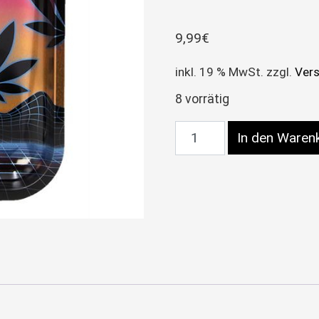
9,99
€
inkl. 19 % MwSt.
zzgl.
Ver
8 vorrätig
Dreh-Tablett – Rolling 
In den Waren