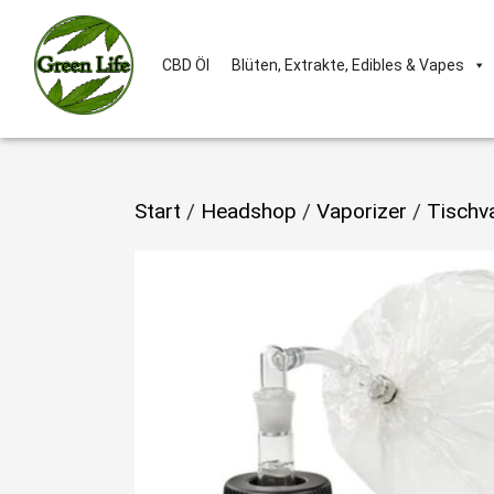
CBD Öl
Blüten, Extrakte, Edibles & Vapes
Start
/
Headshop
/
Vaporizer
/
Tischv