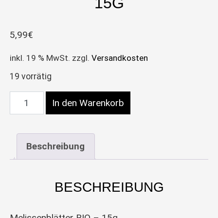
15G
5,99
€
inkl. 19 % MwSt.
zzgl.
Versandkosten
19 vorrätig
Zitronenmelisse BIO 15g Menge
In den Warenkorb
Beschreibung
BESCHREIBUNG
Melissenblätter BIO – 15g